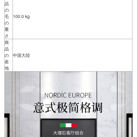
品
の
毛
100.0 kg
の
重
さ
商
品
の
中国大陸
産
地