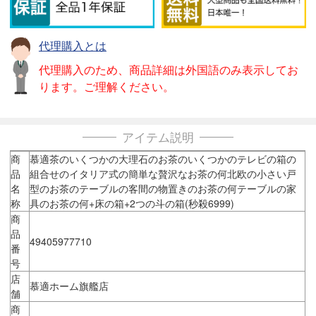
代理購入とは
代理購入のため、商品詳細は外国語のみ表示してお
ります。ご理解ください。
アイテム説明
商
慕適茶のいくつかの大理石のお茶のいくつかのテレビの箱の
品
組合せのイタリア式の簡単な贅沢なお茶の何北欧の小さい戸
名
型のお茶のテーブルの客間の物置きのお茶の何テーブルの家
称
具のお茶の何+床の箱+2つの斗の箱(秒殺6999)
商
品
49405977710
番
号
店
慕適ホーム旗艦店
舗
商