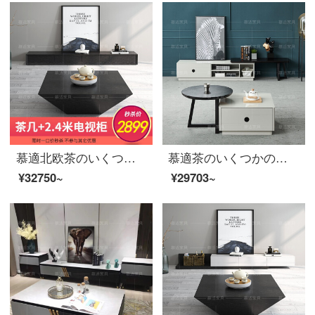
慕適北欧茶のいくつかの小型タイプの茶箱セットのアイデアは簡単に客間茶のいくつかの小さな部屋型の収納物をセットにします。黒い四角形の茶の数は全部黒茶何+2.4メートルのテレビの箱（2899元を手に入れます）
慕適茶のいくつかの大理石の高低円茶の組み合わせ北欧の茶のいくつかのテレビの箱セットのアイデアの簡単な意味の大理石のお茶のいくつかの高低のお茶+伸縮性の箱(秒殺して2899)
¥32750~
¥29703~