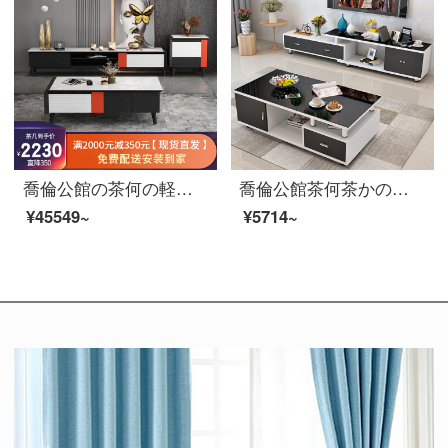
喬倫公館の茶何の軽い豪華なイタリアの茶の何のテレビの箱の組合せはきわめて簡単で色の帯の白いろうの木の茶何テーブルのテレビの箱の組合せのセットのガラスの顔のピクチャーの茶何+テレビの箱+斗の箱の組合せにぶつかります
喬倫公館茶何茶かのテレビの箱の組み合わせセットは簡単に現代のスチールガラスのお茶の何軒かの小型の部屋型の貯蔵物の客間のお茶のテーブルの白と黒の写真のテレビの箱を配合します。
¥45549~
¥5714~