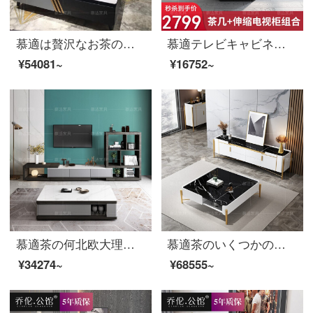
慕適は贅沢なお茶の何のテレビの箱の組合せの小さい戸型の客間のガラスのお茶の何の箱のスーツのガラスの顔の軽い豪華なお茶の何+2メートルのテレビの箱+斗の箱*2
慕適テレビキャビネットのテレビキャビネットのお茶の組み合わせセット北欧伸縮テレビキャビネットのリビングルームの小さなタイプの簡単な意味のテレビキャビネットの組み合わせ818+809首図伸縮テレビキャビネット
¥54081~
¥16752~
慕適茶の何北欧大理石茶の何テレビの箱の組み合わせのスーツの小さい戸形の多機能茶の何が物のイタリア式を貯蓄しますか？簡単に灰色の茶の何がテレビの箱の組み合わせの318茶の何+318の箱(灰色)の3499秒は手に入れた価格を殺してサービスを探します。
慕適茶のいくつかの意味式の軽い贅沢なお茶のいくつかのテレビの箱の組み合わせのセットの大きさの戸形の別荘の客間のデザイナーのアイデアの正方形の大理石のお茶のいくつかのテレビの箱の白黒の根の大理石の顔
¥34274~
¥68555~