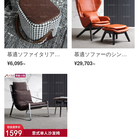
慕適ソファイタリア式皮ソファ腰掛けの布脚腰掛けの連絡先PU皮携帯腰掛け（多色選択）
慕適ソファーのシングルソファーと北欧の実木のソファーとシングルイタリア式のレジャーソファーのシングル席が寝室のソファーYJ 1241〓〓〓（啯白蝋木のシングル椅子の頭層ナパ皮のソファーと椅子）について相談します。
¥6,095~
¥29,703~