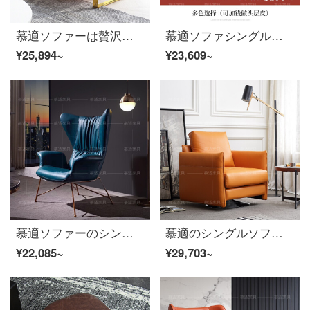
慕適ソファーは贅沢をした後に近代的なシングルソファーと本革のソファーのシングルチェアは簡単でカジュアルな鉄芸の寝室のオフィスソファーのシングル位は贅沢な金色の足のシングルチェアのナシパ本革（秒で手に入れた2399）を殺します。
慕適ソファシングルソファチェア北欧の本革ソファとカジュアルソファーのシングルルームのソファについて相談します。
¥25,894~
¥23,609~
慕適ソファーのシングルソファと椅子の北欧デザイナーの革製ソファと椅子のイタリア式怠け者の小さなソファーとカジュアルソファーの鉄芸のシングルはソファーの寝室の金属足の軽い贅沢なソファーの西皮のシングル席を相談します。
慕適のシングルソファと北欧イタリアの機能のシングル本革のソファーは怠け者が揺り動かして小さいソファーを談判します。寝室のソファーはオレンジ色の羽毛ソファです。
¥22,085~
¥29,703~