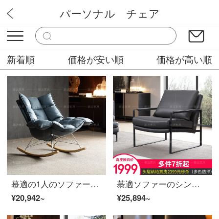
パーソナル チェア
村上木工
新着順
価格が安い順
価格が高い順
慕適の1人のソファーの科学技術布の怠け者のソファーの椅子北欧の極簡単な小型の部屋型のレジャーの寝椅子の科学技術の布のシングルの椅子
慕適ソファーのシングルソファーと北欧の本革ソファと小さなソファとカジュアルソファーのシングル位鉄芸商談寝室ソファのソファを秒殺49啜ソファーと深灰色のダウンジャケットのナパ皮シングルチェア（軽贅沢金属棚）
¥20,942~
¥25,894~