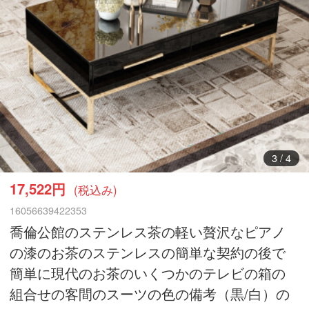
3
/
4
17,522円
(税込み)
16056639422353
喬倫公館のステンレス茶の軽い贅沢なピアノ
の漆のお茶のステンレスの簡単な契約の後で
簡単に現代のお茶のいくつかのテレビの箱の
組合せの客間のスーツの色の備考（黒/白）の