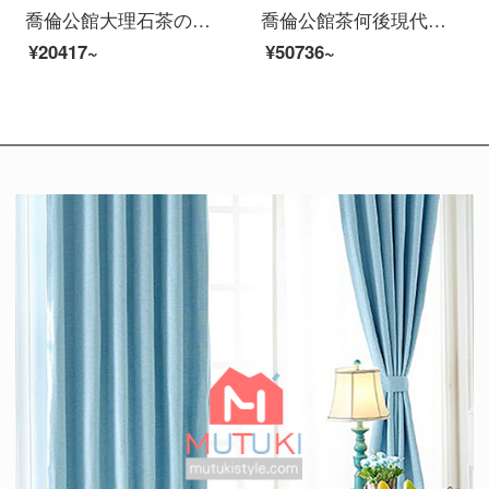
喬倫公館大理石茶の新しいデザインは大理石の簡単な注文ができます。茶卓の組み合わせは軽い贅沢なバラの金と白い蝋の木茶のテーブルです。
喬倫公館茶何後現代茶何大理石台は簡単で贅沢な黒い客間北欧風の極簡単な茶箱の組み合わせ色備考（カスタマイズはカスタマーサービスに相談してください）をセットにしました。
¥20417~
¥50736~