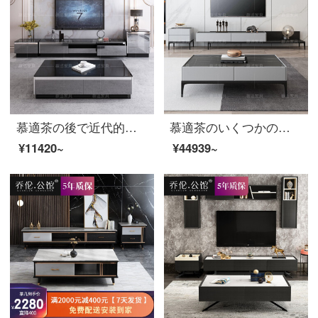
慕適茶の後で近代的な軽奢なお茶のいくつかのテレビの箱はセットの小さい戸型の客間を組み合わせてガラスのお茶を溶かします
慕適茶のいくつかのテレビの箱の意味式はきわめて簡単で、小さな部屋型の客間の岩板のお茶は何がテレビの箱の組み合わせのスーツに伸び縮みますか？
¥11420~
¥44939~