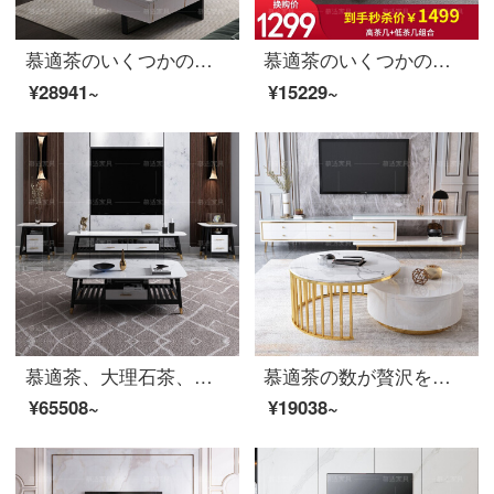
慕適茶のいくつかの伸縮茶何テレビの箱の組み合わせセットはイタリアの輸入岩板多機能リフトのお茶のいくつかの302茭の石の石の板の面の1.25メートルのお茶の何+2メートルのテレビの箱の組み合わせは秒で2899を殺します。
慕適茶のいくつかの北欧の大きさのお茶の組み合わせは意味式の小さい家型の鋼化のガラスのお茶のいくつかの客間の高低の方のお茶のいくつかの貯蔵物が簡単で高低のお茶のいくつかの組み合わせのピクチャーの高低の四角形のお茶の数を組み合わせます。
¥28941~
¥15229~
慕適茶、大理石茶、いくつかのテレビキャビネットの組み合わせは、イタリア式の簡単で豪華なお茶、北欧の小さなテーブルの応接間の収納物、いくつかのテーブルの家具、お茶、テーブル+床のキャビネット+2つの斗キャビネット（秒殺6999）を組み合わせています。
慕適茶の数が贅沢を軽くした後に近代的できわめて簡単な高低のお茶のいくつかの組み合わせの小さい家型の簡単な大理石のピアノの漆の円形のお茶の何の中で白い大理石の顔+白い箱の身の大きさの丸いお茶のいくつかの組合せ
¥65508~
¥19038~