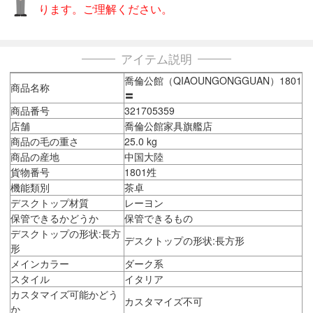
ります。ご理解ください。
アイテム説明
喬倫公館（QIAOUNGONGGUAN）1801
商品名称
〓
商品番号
321705359
店舗
喬倫公館家具旗艦店
商品の毛の重さ
25.0 kg
商品の産地
中国大陸
貨物番号
1801夝
機能類別
茶卓
デスクトップ材質
レーヨン
保管できるかどうか
保管できるもの
デスクトップの形状:長方
デスクトップの形状:長方形
形
メインカラー
ダーク系
スタイル
イタリア
カスタマイズ可能かどう
カスタマイズ不可
か