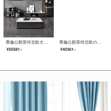
喬倫公館茶何北欧大理石茶何は簡単に現代客間の小戸型創意ブラック伸縮性テレビキャビネットセットの石面色備考（オーダーメイドはカスタマーサービスにご相談ください）のセット（茶何＋テレビキャビネット＋本棚＋本棚＋本棚＋箱＋斗キャビネット）
喬倫公館茶何北欧の黒い大理石茶のいくつかのテレビボックスの組み合わせは現代で簡単で多機能な小型の部屋型の客間の実際の木のお茶のいくつかの色の備考（カスタマイズしてサービスを問合せします）の全セットの組合せ（茶何+テレビの箱+サイドキャビネット）を組み合わせます。
¥55581~
¥40361~