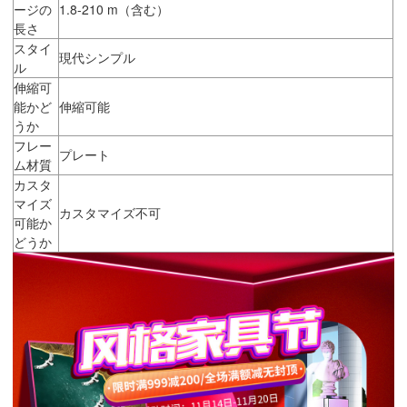
ージの
1.8-210 m（含む）
長さ
スタイ
現代シンプル
ル
伸縮可
能かど
伸縮可能
うか
フレー
プレート
ム材質
カスタ
マイズ
カスタマイズ不可
可能か
どうか