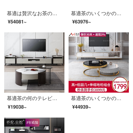
慕適は贅沢なお茶の何のテレビの箱の組合せの小さい戸型の客間のガラスのお茶の何の箱のスーツのガラスの顔の軽い豪華なお茶の何+2メートルのテレビの箱+斗の箱*2
慕適茶のいくつかの意味式の後で、現代の軽奢な大きさの円茶のいくつかの縮み式のテレビの箱の組み合わせのスーツの客間の小さい戸形の軽奢な豪華さの簡素化のガラスのお茶の円形の大理石の円の何種類のB大理石の円のいくつかの高低の組み合わせ+伸縮性の箱
¥54081~
¥63976~
慕適茶の何のテレビの箱の小さい戸型の客間のイタリア式はきわめて簡単でアイデアの円形の高低のお茶の何のテレビの箱の辺の戸棚の組合せのスーツのお茶の何
慕適茶のいくつかの軽率な贅沢の後、現代円のいくつかの角度は北欧の簡単なガラスの円を組み合わせています。何意味かの居間の小さな部屋型の円形の小さいお茶の大理石の円の辺のいくつかの黒い白い根の大理石の円のお茶の高低のお茶のいくつかの+伸縮地の箱（一口の価格3899）
¥19038~
¥44939~