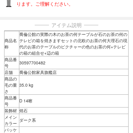
ります。ご理解ください。
アイテム説明
喬倫公館の実際の木のお茶の何テーブルが石のお茶の何の
商品名
テレビの箱を焼きますセットの北欧のお茶の何大理石の現
称
代のお茶のテーブルのピクチャーの色のお茶の何+テレビ
の箱の組合せ+辺の箱
商品番
30597700482
号
店舗
喬倫公館家具旗艦店
商品の
毛の重
35.0 kg
さ
商品番
D 14嚓
号
装飾材
焼石
メイン
ダーク系
カラー
パッケ