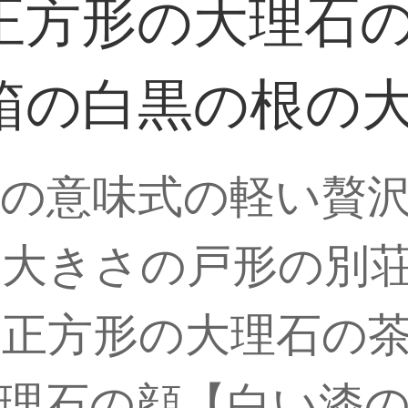
正方形の大理石
箱の白黒の根の
の意味式の軽い贅
の大きさの戸形の別
正方形の大理石の
理石の顔【白い漆