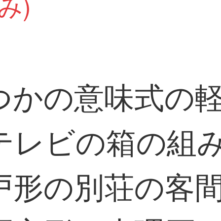
み)
つかの意味式の
テレビの箱の組
戸形の別荘の客