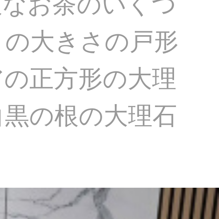
沢なお茶のいくつ
トの大きさの戸形
アの正方形の大理
白黒の根の大理石