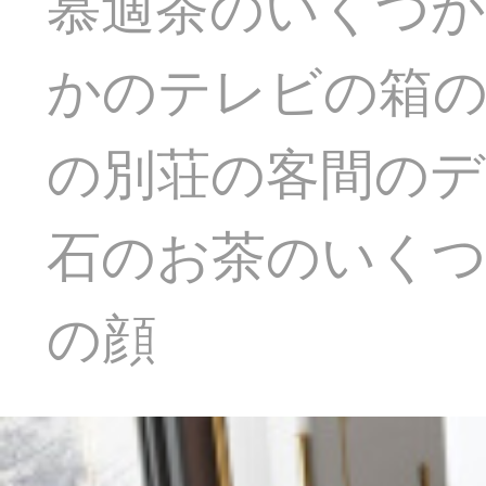
慕適茶のいくつか
かのテレビの箱
の別荘の客間のデ
石のお茶のいくつ
の顔