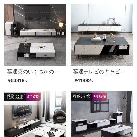
慕適茶のいくつかの岩の板の茶の何のテレビの箱の組合せの小さい家型の客間の物置きの茶の何の魚の腹の白岩の板の茶の何のテレビの箱+辺の箱*2【一口の価格の5299】
慕適テレビのキャビネットの意式はきわめて簡単な客間のテレビの箱の小さい戸形のお茶のいくつかのテレビの箱の辺の箱の組合せのスーツのロレンのプラチナ+胡桃の色の顔のお茶の何テレビの箱+辺のキャビネット【1口の価格の4199】
¥53319~
¥41892~