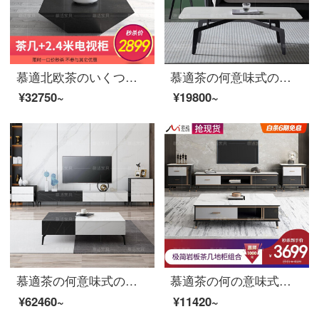
慕適北欧茶のいくつかの小型タイプの茶箱セットのアイデアは簡単に客間茶のいくつかの小さな部屋型の収納物をセットにします。黒い四角形の茶の数は全部黒茶何+2.4メートルのテレビの箱（2899元を手に入れます）
慕適茶の何意味式の極簡茶の何軒かの家型の客間の長方形の簡単なお茶のいくつかの辺のいくつかの組み合わせのスーツの627〓の石の石の板の面の1.3メートルのお茶の何+円の辺の数
¥32750~
¥19800~
慕適茶の何意味式の極簡岩板の客間の茶の何のテレビの箱の斗の箱の組合せA 01〓〓の石の板の茶の数の1.3メートルの茶何+2メートルのテレビの箱+3斗の箱の1口の価格の6199
慕適茶の何の意味式の軽い豪華なお茶の何のテレビの箱の組み合わせのスーツの小さい戸型の客間の岩板のお茶の何のテレビの箱の斗の箱の1909〓〓カッラーラの白岩の板の顔の斗の箱
¥62460~
¥11420~