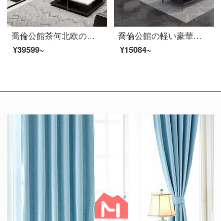
喬倫公館茶何北欧の軽い豪華な大理石茶のいくつかのテレビの箱の組合せのスーツの近代的な簡単な大きさの戸型の客間の戸棚の家具の色の備考（注文して注文してサービスを問合せします）の茶何+テレビの箱の組合せ
喬倫公館の軽い豪華なお茶の何のイタリア式のきわめて簡単なお茶の何のテレビの箱の組合せの近代的な簡約の客間のお茶の何の陶磁器の大理石の家用の客間のお茶の何の店は注文して注文してサービス（石の顔の色の備考）のお茶を問合せして下さい
¥39599~
¥15084~