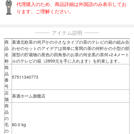
代理購入のため、商品詳細は外国語のみ表示してお
ります。ご理解ください。
アイテム説明
商
慕適北欧茶の何戸かの小さなタイプの茶のテレビの箱の組み合
品
わせのセットのアイデアは簡単に客間の茶の何軒かの小型の部
名
屋型の貯蔵物の黒色の四角形のお茶の何全黒の茶何+2.4メート
称
ルのテレビの箱（2899元を手に入れます）を約束します。
商
品
57511340773
番
号
店
慕適ホーム旗艦店
舗
商
品
の
毛
80.0 kg
の