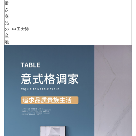
重
さ
商
品
の
中国大陸
産
地