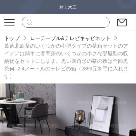
村上木工
トップ
ローテーブル&テレビキャビネット
慕適北欧茶のいくつかの小型タイプの茶箱セットのア
イデアは簡単に客間茶のいくつかの小さな部屋型の収
納物をセットにします。黒い四角形の茶の数は全部黒
茶何+2.4メートルのテレビの箱（2899元を手に入れま
す）