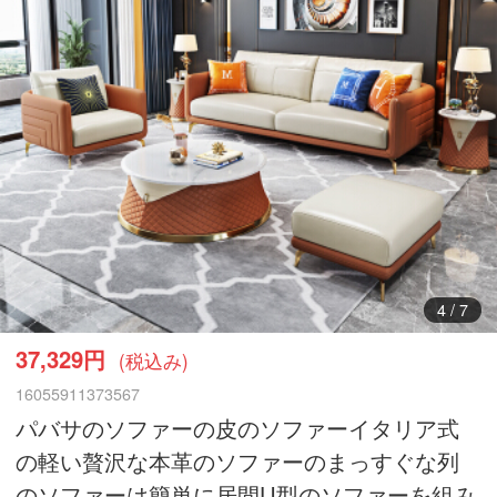
5
/
7
37,329円
(税込み)
16055911373567
パバサのソファーの皮のソファーイタリア式
の軽い贅沢な本革のソファーのまっすぐな列
のソファーは簡単に居間U型のソファーを組み