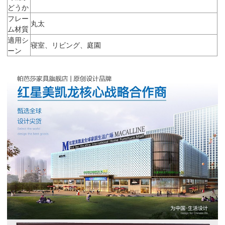
どうか
フレー
丸太
ム材質
適用シ
寝室、リビング、庭園
ーン