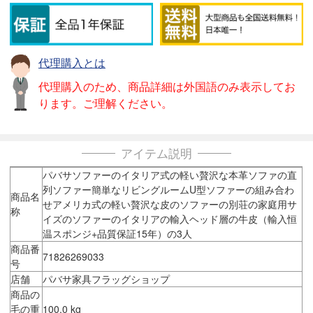
代理購入とは
代理購入のため、商品詳細は外国語のみ表示してお
ります。ご理解ください。
アイテム説明
パバサソファーのイタリア式の軽い贅沢な本革ソファの直
列ソファー簡単なリビングルームU型ソファーの組み合わ
商品名
せアメリカ式の軽い贅沢な皮のソファーの別荘の家庭用サ
称
イズのソファーのイタリアの輸入ヘッド層の牛皮（輸入恒
温スポンジ+品質保証15年）の3人
商品番
71826269033
号
店舗
パバサ家具フラッグショップ
商品の
毛の重
100.0 kg