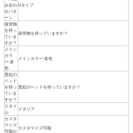
み合わ
Uタイプ
せパタ
ーン
保管物
を持っ
保管物を持っていますか？
ていま
すか？
メイン
カラ
メインカラー:多色
ー:多
色
貴妃の
ベッド
を持っ
貴妃のベッドを持っていますか？
ていま
すか？
スタイ
イタリア
ル
カスタ
マイズ
カスタマイズ可能
可能か