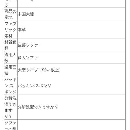
さ
商品の
中国大陸
産地
ファブ
リック
本革
素材
材質種
皮芸ソファー
類
適用人
多人ソファ
数
適用面
大型タイプ（90㎡以上）
積
パッキ
ン:ス
パッキン:スポンジ
ポンジ
分解洗
濯でき
分解洗濯できますか？
ます
か？
ソファ
ーの組