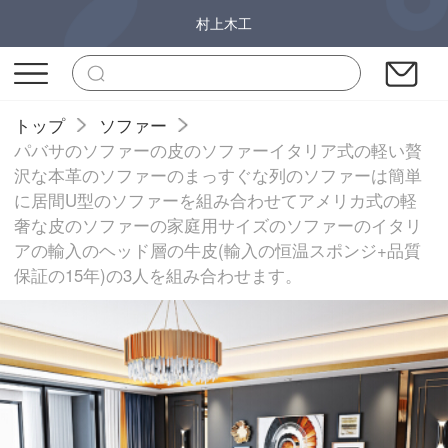
村上木工
トップ
ソファー
パバサのソファーの皮のソファーイタリア式の軽い贅
沢な本革のソファーのまっすぐな列のソファーは簡単
に居間U型のソファーを組み合わせてアメリカ式の軽
奢な皮のソファーの家庭用サイズのソファーのイタリ
アの輸入のヘッド層の牛皮(輸入の恒温スポンジ+品質
保証の15年)の3人を組み合わせます。